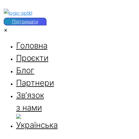
Підтримати
✕
Головна
Проєкти
Блог
Партнери
Звʼязок
з нами