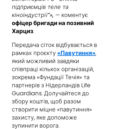
підприємців теле та
кіноіндустрії”»,
— коментує
офіцер бригади на позивний
Харциз
.
Передача сіток відбувається в
рамках проєкту
«Павутиння»
,
який можливий завдяки
співпраці кількох організацій,
зокрема «Фундації Течія» та
партнерів з Нідерландів Life
Guardians. Долучайтеся до
збору коштів, щоб разом
створити міцне «павутиння»
захисту, яке допоможе
зупинити ворога.