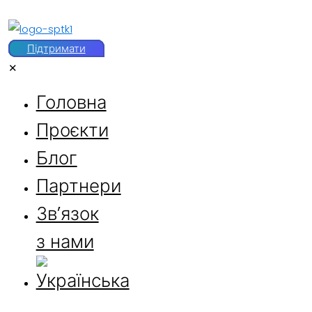
Підтримати
✕
Головна
Проєкти
Блог
Партнери
Звʼязок
з нами