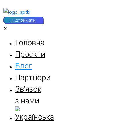
Підтримати
✕
Головна
Проєкти
Блог
Партнери
Звʼязок
з нами