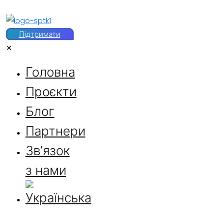
Підтримати
✕
Головна
Проєкти
Блог
Партнери
Звʼязок
з нами