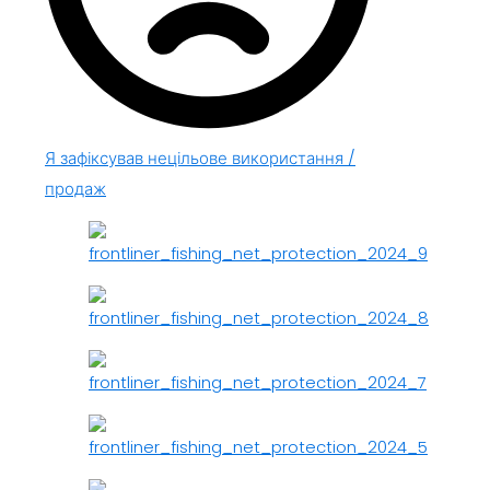
Я зафіксував нецільове використання /
продаж