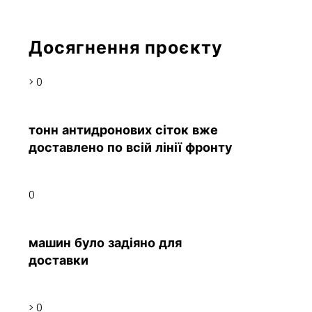
Досягнення проєкту
>
0
тонн антидронових сіток вже
доставлено по всій лінії фронту
0
машин було задіяно для
доставки
>
0